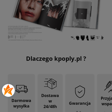
Dlaczego kpoply.pl ?
Dostawa
Przyj
Darmowa
w
Gwarancja
wspa
wysyłka
24/48h