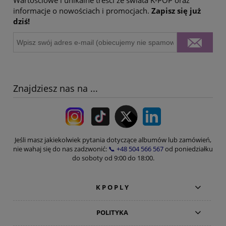
Wartościowe i unikalne treści ze świata K-POP oraz
informacje o nowościach i promocjach.
Zapisz się już
dziś!
Znajdziesz nas na ...
Jeśli masz jakiekolwiek pytania dotyczące albumów lub zamówień,
nie wahaj się do nas zadzwonić:
📞 +48 504 566 567
od poniedziałku
do soboty od 9:00 do 18:00.
K P O P L Y
POLITYKA