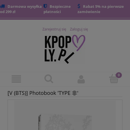
Darmowa wysyłka
Bezpieczne
Rabat 5% na pierwsze
od 299 zł
płatności
zamówienie
Zarejestruj się
Zaloguj się
[V (BTS)] Photobook 'TYPE 非'