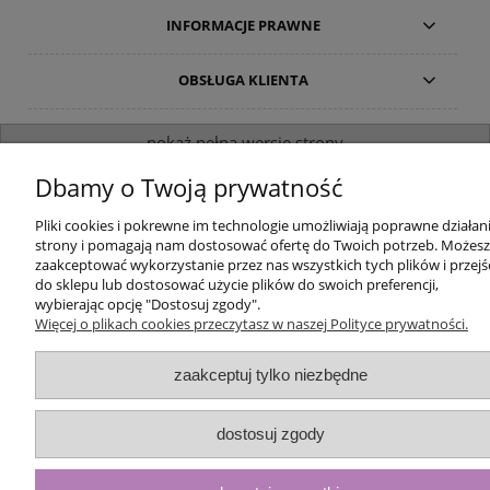
INFORMACJE PRAWNE
OBSŁUGA KLIENTA
pokaż pełną wersję strony
Sklep internetowy Shoper.pl
Dbamy o Twoją prywatność
Pliki cookies i pokrewne im technologie umożliwiają poprawne działan
strony i pomagają nam dostosować ofertę do Twoich potrzeb. Możesz
zaakceptować wykorzystanie przez nas wszystkich tych plików i przejś
do sklepu lub dostosować użycie plików do swoich preferencji,
wybierając opcję "Dostosuj zgody".
Więcej o plikach cookies przeczytasz w naszej Polityce prywatności.
zaakceptuj tylko niezbędne
dostosuj zgody