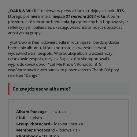
„DARK & WILD”
to pierwszy pełny album studyjny zespołu
BTS
,
którego premiera miała miejsce
21 sierpnia 2014 roku
. Album
prezentuje różnorodne brzmienia, łącząc mocny hip-hopowy styl z
refleksyjnymi balladami, ukazując wszechstronność i dojrzałość
artystyczną grupy.
Tytuł
'Dark & Wild'
odzwierciedla mroczniejsze i bardziej dzikie
brzmienie albumu, które kontrastuje z wcześniejszymi
wydawnictwami zespołu.
W produkcji albumu uczestniczyli
członkowie zespołu, tacy jak Suga, który skomponował i
wyprodukował utwór "Let Me Know".
Ponadto, BTS
współpracowali z wietnamskim piosenkarzem Thanh Bùi przy
remiksie "Danger".
Co znajdziesz w albumie?
Album Package
– 1 sztuka
CD-R
– 1 płyta
Group Photocard
– losowa 1 sztuka
Member Photocard
– losowa 1 z 7
Photobook
– 100 stron