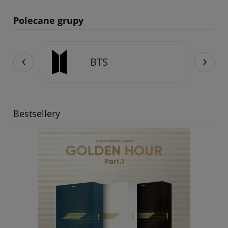
Polecane grupy
‹
›
Stray Kids
Bestsellery