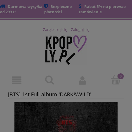
Darmowa wysyłka
Bezpieczne
Rabat 5% na pierwsze
od 299 zł
płatności
zamówienie
Zarejestruj się
Zaloguj się
[BTS] 1st Full album 'DARK&WILD'