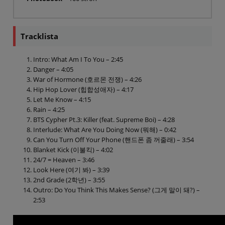
Tracklista
Intro: What Am I To You – 2:45
Danger – 4:05
War of Hormone (호르몬 전쟁) – 4:26
Hip Hop Lover (힙합성애자) – 4:17
Let Me Know – 4:15
Rain – 4:25
BTS Cypher Pt.3: Killer (feat. Supreme Boi) – 4:28
Interlude: What Are You Doing Now (뭐해) – 0:42
Can You Turn Off Your Phone (핸드폰 좀 꺼줄래) – 3:54
Blanket Kick (이불킥) – 4:02
24/7 = Heaven – 3:46
Look Here (여기 봐) – 3:39
2nd Grade (2학년) – 3:55
Outro: Do You Think This Makes Sense? (그게 말이 돼?) –
2:53