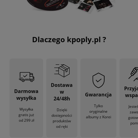
Dlaczego kpoply.pl ?
Dostawa
Przyj
Darmowa
w
Gwarancja
wspa
wysyłka
24/48h
Tylko
Jeste
Wysyłka
Dzięki
oryginalne
zaw
gratis już
dostępności
albumy z Korei
gotow
od 299 zł
produktów
pom
od ręki