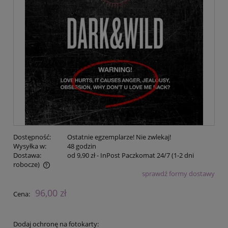
Dostępność:
Ostatnie egzemplarze! Nie zwlekaj!
Wysyłka w:
48 godzin
Dostawa:
od 9,90 zł
- InPost Paczkomat 24/7 (1-2 dni
robocze)
sprawdź formy dostawy
Cena nie zawiera ewentualnych kosztów płatności
96,00 zł
Cena:
Dodaj ochronę na fotokarty: