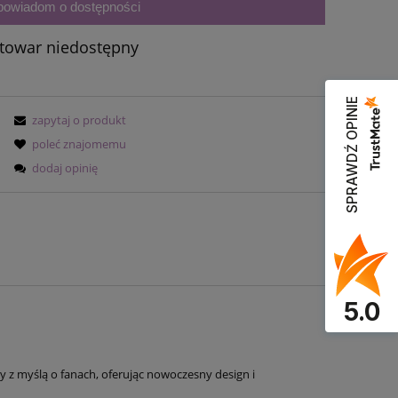
powiadom o dostępności
towar niedostępny
SPRAWDŹ OPINIE
zapytaj o produkt
poleć znajomemu
dodaj opinię
5.0
y z myślą o fanach, oferując nowoczesny design i