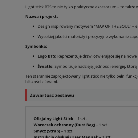
Light stick BTS to nie tylko praktyczne akcesorium – to także
Nazwa i projekt:
Design inspirowany motywem "MAP OF THE SOUL" – eleg
Wysokiej jakości materiały i precyzyjne wykonanie zap
Symbolika:
Logo BTS:
Reprezentuje drzwi otwierające się na nowe 
Światło:
Symbolizuje nadzieję, jedność i energię, którą 
Ten starannie zaprojektowany light stick nie tylko pełni funkc
bliskości z fanami.
Zawartość zestawu
Oficjalny Light Stick
– 1 szt.
Woreczek ochronny (Dust Bag)
– 1 szt.
Smycz (Strap)
– 1 szt.
Instrukcja obsługi (User Manual)
– 1 szt.