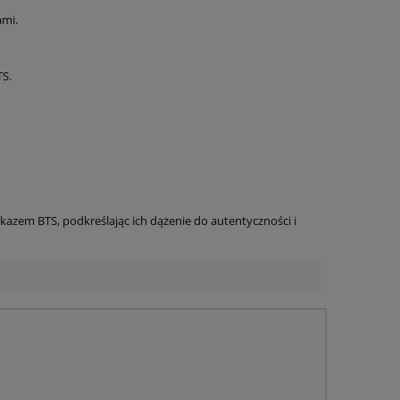
ami.
TS.
zekazem BTS, podkreślając ich dążenie do autentyczności i