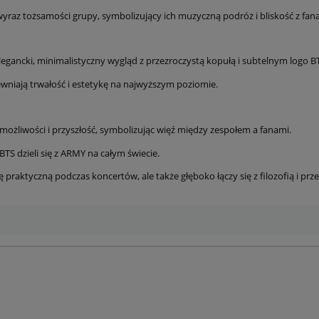
 wyraz tożsamości grupy, symbolizujący ich muzyczną podróż i bliskość z fan
ancki, minimalistyczny wygląd z przezroczystą kopułą i subtelnym logo B
ewniają trwałość i estetykę na najwyższym poziomie.
możliwości i przyszłość, symbolizując więź między zespołem a fanami.
BTS dzieli się z ARMY na całym świecie.
ję praktyczną podczas koncertów, ale także głęboko łączy się z filozofią i pr