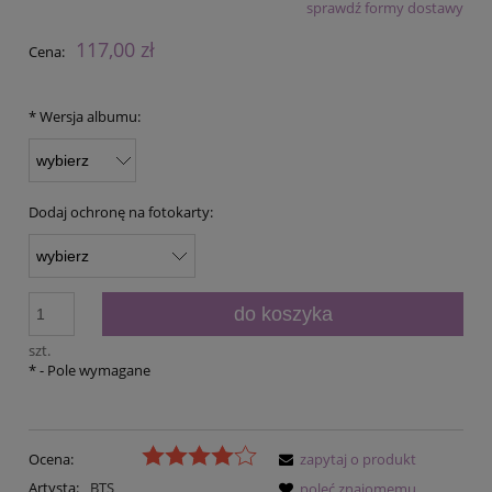
sprawdź formy dostawy
Cena nie zawiera ewentualnych kosztów płatności
117,00 zł
Cena:
*
Wersja albumu:
Dodaj ochronę na fotokarty:
do koszyka
szt.
*
- Pole wymagane
Ocena:
zapytaj o produkt
Artysta:
BTS
poleć znajomemu