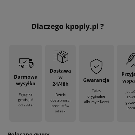
Dlaczego kpoply.pl ?
Dostawa
Przyj
Darmowa
w
Gwarancja
wspa
wysyłka
24/48h
Tylko
Jeste
Wysyłka
Dzięki
oryginalne
zaw
gratis już
dostępności
albumy z Korei
gotow
od 299 zł
produktów
pom
od ręki
Polecane grupy