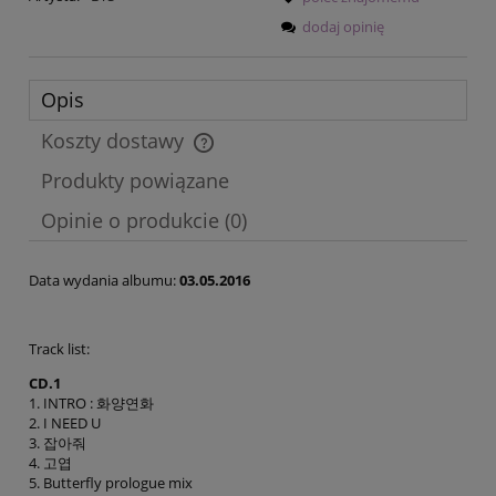
dodaj opinię
Opis
Koszty dostawy
Cena nie zawiera ewentualnych kosztów płatności
Produkty powiązane
Opinie o produkcie (0)
Data wydania albumu:
03.05.2016
Track list:
CD.1
1. INTRO : 화양연화
2. I NEED U
3. 잡아줘
4. 고엽
5. Butterfly prologue mix