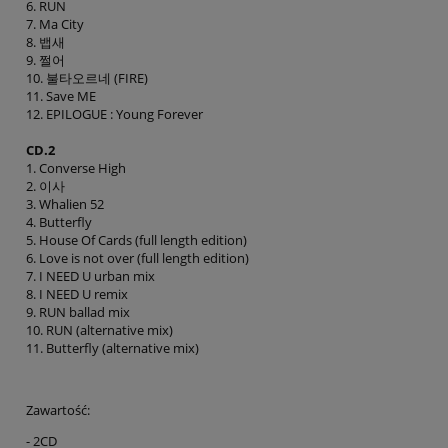
6. RUN
7. Ma City
8. 뱁새
9. 쩔어
10. 불타오르네 (FIRE)
11. Save ME
12. EPILOGUE : Young Forever
CD.2
1. Converse High
2. 이사
3. Whalien 52
4. Butterfly
5. House Of Cards (full length edition)
6. Love is not over (full length edition)
7. I NEED U urban mix
8. I NEED U remix
9. RUN ballad mix
10. RUN (alternative mix)
11. Butterfly (alternative mix)
Zawartość:
- 2CD