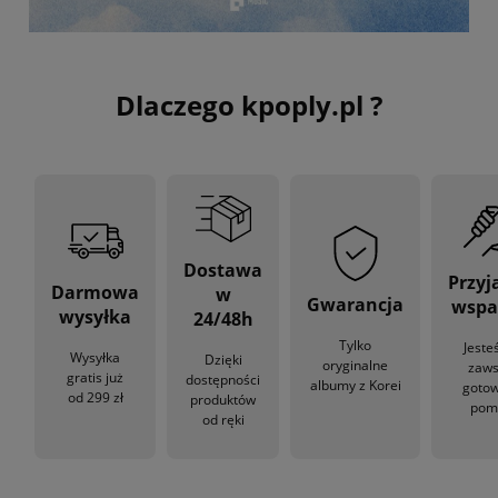
Dlaczego kpoply.pl ?
Dostawa
Przyj
Darmowa
w
Gwarancja
wspa
wysyłka
24/48h
Tylko
Jeste
Wysyłka
Dzięki
oryginalne
zaw
gratis już
dostępności
albumy z Korei
gotow
od 299 zł
produktów
pom
od ręki