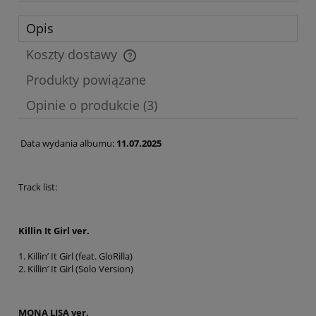
Opis
Koszty dostawy
Cena nie zawiera ewentualnych kosztów płatności
Produkty powiązane
Opinie o produkcie (3)
Data wydania albumu:
11.07.2025
Track list:
Killin It Girl ver.
1. Killin’ It Girl (feat. GloRilla)
2. Killin’ It Girl (Solo Version)
MONA LISA ver.