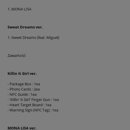
1. MONA LISA
Sweet Dreams ver.
1. Sweet Dreams (feat. Miguel)
Zawartość:
Killin It Girl ver.
- Package Box : 1ea
- Photo Cards : 2ea
- NFC Guide : 1ea
- 'Killin' It Girl' Finger Gun : 1ea
- Heart Target Board : 1ea
- Warning Sign (NFC Tag) : 1ea
MONA LISA ver.