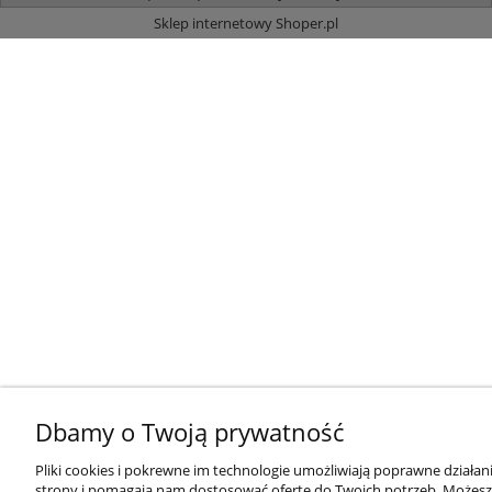
Sklep internetowy Shoper.pl
Dbamy o Twoją prywatność
Pliki cookies i pokrewne im technologie umożliwiają poprawne działan
strony i pomagają nam dostosować ofertę do Twoich potrzeb. Możesz