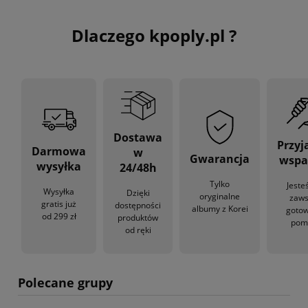
Dlaczego kpoply.pl ?
Dostawa
Przyj
Darmowa
w
Gwarancja
wspa
wysyłka
24/48h
Tylko
Jeste
Wysyłka
Dzięki
oryginalne
zaw
gratis już
dostępności
albumy z Korei
gotow
od 299 zł
produktów
pom
od ręki
Polecane grupy