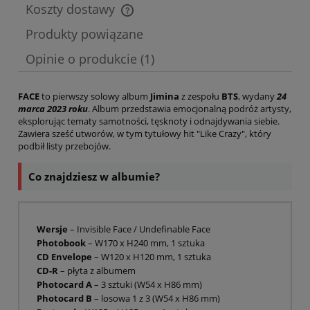
Koszty dostawy
Cena nie zawiera ewentualnych kosztów płatności
Produkty powiązane
Opinie o produkcie (1)
FACE
to pierwszy solowy album
Jimina
z zespołu
BTS
, wydany
24
marca 2023 roku
. Album przedstawia emocjonalną podróż artysty,
eksplorując tematy samotności, tęsknoty i odnajdywania siebie.
Zawiera sześć utworów, w tym tytułowy hit "Like Crazy", który
podbił listy przebojów.
Co znajdziesz w albumie?
Wersje
– Invisible Face / Undefinable Face
Photobook
– W170 x H240 mm, 1 sztuka
CD Envelope
– W120 x H120 mm, 1 sztuka
CD-R
– płyta z albumem
Photocard A
– 3 sztuki (W54 x H86 mm)
Photocard B
– losowa 1 z 3 (W54 x H86 mm)