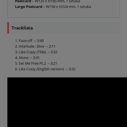
Postcard
– W125 x H185 mm, 1 sztuka
Large Postcard
– W156 x H224 mm, 1 sztuka
Tracklista
Face‐off – 3:49
Interlude : Dive – 2:11
Like Crazy (Title) – 3:32
Alone – 3:31
Set Me Free Pt.2 – 3:21
Like Crazy (English version) – 3:32