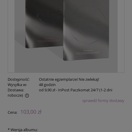
Dostępność:
Ostatnie egzemplarze! Nie zwlekaj!
Wysyłka w:
48 godzin
Dostawa:
od 9,90 zł
- InPost Paczkomat 24/7 (1-2 dni
robocze)
sprawdź formy dostawy
Cena nie zawiera ewentualnych kosztów płatności
103,00 zł
Cena:
*
Wersja albumu: