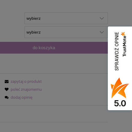
łatności
SPRAWDŹ OPINIE
do koszyka
zapytaj o produkt
poleć znajomemu
dodaj opinię
5.0