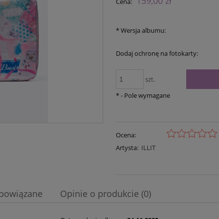
159,00 zł
Cena:
p
*
Wersja albumu:
Dodaj ochronę na fotokarty:
szt.
*
- Pole wymagane
Ocena:
Artysta:
ILLIT
 powiązane
Opinie o produkcie (0)