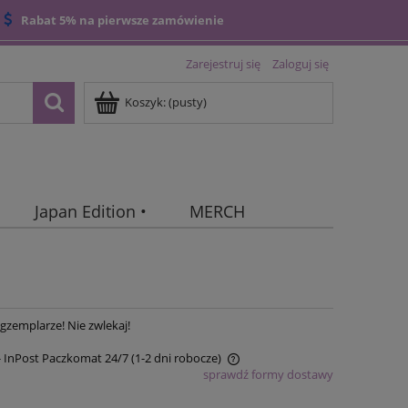
Rabat 5% na pierwsze zamówienie
Zarejestruj się
Zaloguj się
Koszyk:
(pusty)
Japan Edition •
MERCH
gzemplarze! Nie zwlekaj!
- InPost Paczkomat 24/7 (1-2 dni robocze)
sprawdź formy dostawy
ena nie zawiera ewentualnych kosztów