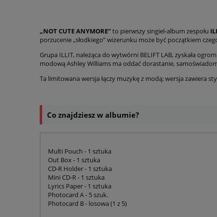
Cena nie zawiera e
płatności
„NOT CUTE ANYMORE”
to pierwszy singiel-album zespołu
IL
porzucenie „słodkiego” wizerunku może być początkiem czeg
Grupa ILLIT, należąca do wytwórni BELIFT LAB, zyskała ogro
modową Ashley Williams ma oddać dorastanie, samoświadomość
Ta limitowana wersja łączy muzykę z modą; wersja zawiera 
Co znajdziesz w albumie?
Multi Pouch - 1 sztuka
Out Box - 1 sztuka
CD-R Holder - 1 sztuka
Mini CD-R - 1 sztuka
Lyrics Paper - 1 sztuka
Photocard A - 5 szuk.
Photocard B - losowa (1 z 5)