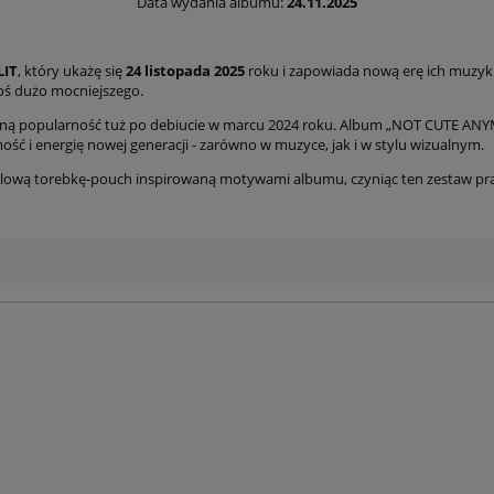
wentualnych kosztów
Data wydania albumu:
24.11.2025
LIT
, który ukażę się
24 listopada 2025
roku i zapowiada nową erę ich muzyki i
oś dużo mocniejszego.
mną popularność tuż po debiucie w marcu 2024 roku. Album „NOT CUTE ANYM
 i energię nowej generacji - zarówno w muzyce, jak i w stylu wizualnym.
stylową torebkę-pouch inspirowaną motywami albumu, czyniąc ten zestaw 