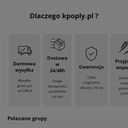
Dlaczego kpoply.pl ?
Dostawa
Przyj
Darmowa
w
Gwarancja
wspa
wysyłka
24/48h
Tylko
Jeste
Wysyłka
Dzięki
oryginalne
zaw
gratis już
dostępności
albumy z Korei
gotow
od 299 zł
produktów
pom
od ręki
Polecane grupy