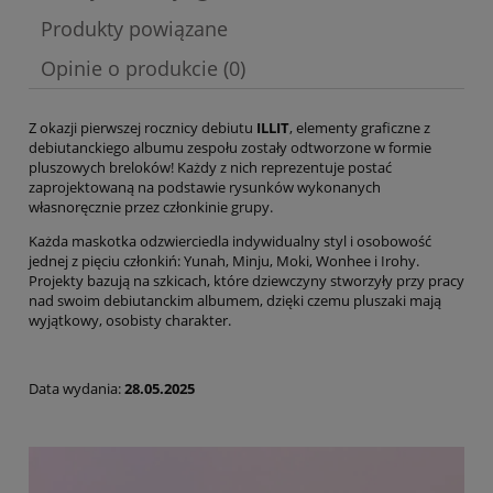
Cena nie zawiera ewentualnych kosztów płatności
Produkty powiązane
Opinie o produkcie (0)
Z okazji pierwszej rocznicy debiutu
ILLIT
, elementy graficzne z
debiutanckiego albumu zespołu zostały odtworzone w formie
pluszowych breloków! Każdy z nich reprezentuje postać
zaprojektowaną na podstawie rysunków wykonanych
własnoręcznie przez członkinie grupy.
Każda maskotka odzwierciedla indywidualny styl i osobowość
jednej z pięciu członkiń: Yunah, Minju, Moki, Wonhee i Irohy.
Projekty bazują na szkicach, które dziewczyny stworzyły przy pracy
nad swoim debiutanckim albumem, dzięki czemu pluszaki mają
wyjątkowy, osobisty charakter.
Data wydania:
28.05.2025