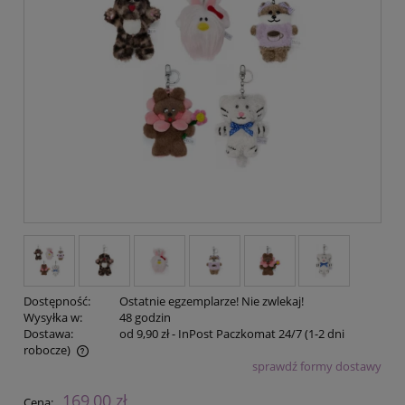
Dostępność:
Ostatnie egzemplarze! Nie zwlekaj!
Wysyłka w:
48 godzin
Dostawa:
od 9,90 zł
- InPost Paczkomat 24/7 (1-2 dni
robocze)
sprawdź formy dostawy
Cena nie zawiera ewentualnych kosztów płatności
169,00 zł
Cena: