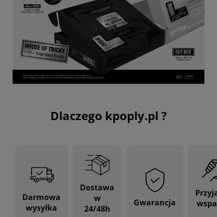
Dlaczego kpoply.pl ?
Dostawa
Przyj
Darmowa
w
Gwarancja
wspa
wysyłka
24/48h