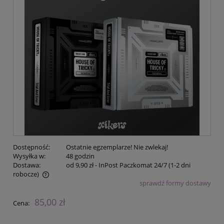
Dostępność:
Ostatnie egzemplarze! Nie zwlekaj!
Wysyłka w:
48 godzin
Dostawa:
od 9,90 zł
- InPost Paczkomat 24/7 (1-2 dni
robocze)
sprawdź formy dostawy
Cena nie zawiera ewentualnych kosztów płatności
85,00 zł
Cena: