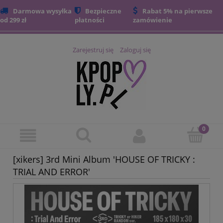
Darmowa wysyłka
Bezpieczne
Rabat 5% na pierwsze
od 299 zł
płatności
zamówienie
Zarejestruj się
Zaloguj się
[xikers] 3rd Mini Album 'HOUSE OF TRICKY :
TRIAL AND ERROR'