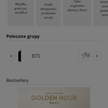
Tylko
Jeste
Wysyłka
Dzięki
oryginalne
zaw
gratis już
dostępności
albumy z Korei
gotow
od 299 zł
produktów
pom
od ręki
Polecane grupy
‹
›
Stray Kids
Bestsellery