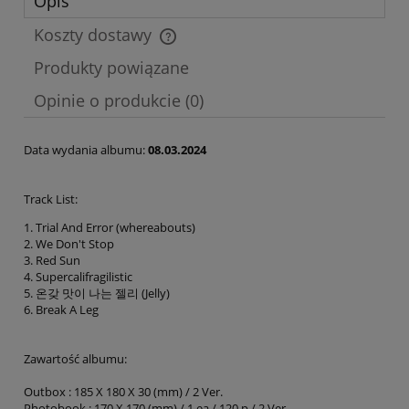
Opis
Koszty dostawy
Cena nie zawiera ewentualnych kosztów płatności
Produkty powiązane
Opinie o produkcie (0)
Data wydania albumu:
08.03.2024
Track List:
1. Trial And Error (whereabouts)
2. We Don't Stop
3. Red Sun
4. Supercalifragilistic
5. 온갖 맛이 나는 젤리 (Jelly)
6. Break A Leg
Zawartość albumu:
Outbox : 185 X 180 X 30 (mm) / 2 Ver.
Photobook : 170 X 170 (mm) / 1 ea / 120 p / 2 Ver.