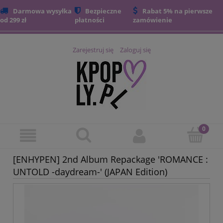
Darmowa wysyłka
Bezpieczne
Rabat 5% na pierwsze
od 299 zł
płatności
zamówienie
Zarejestruj się
Zaloguj się
[ENHYPEN] 2nd Album Repackage 'ROMANCE :
UNTOLD -daydream-' (JAPAN Edition)