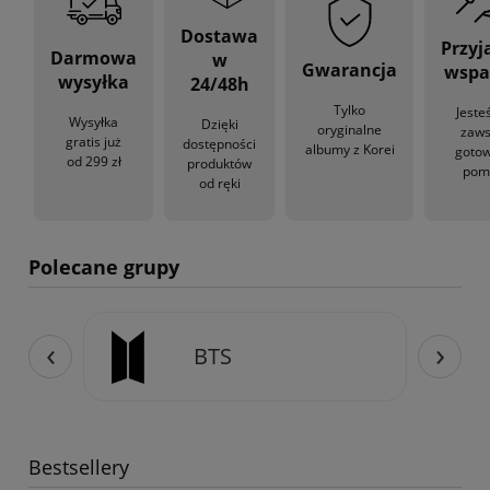
Dostawa
Przyj
Darmowa
w
Gwarancja
wspa
wysyłka
24/48h
Tylko
Jeste
Wysyłka
Dzięki
oryginalne
zaw
gratis już
dostępności
albumy z Korei
gotow
od 299 zł
produktów
pom
od ręki
Polecane grupy
‹
›
Stray Kids
Bestsellery