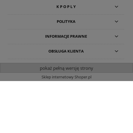
K P O P L Y
POLITYKA
INFORMACJE PRAWNE
OBSŁUGA KLIENTA
pokaż pełną wersję strony
Sklep internetowy Shoper.pl