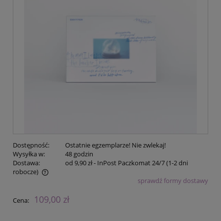
Dostępność:
Ostatnie egzemplarze! Nie zwlekaj!
Wysyłka w:
48 godzin
Dostawa:
od 9,90 zł
- InPost Paczkomat 24/7 (1-2 dni
robocze)
sprawdź formy dostawy
Cena nie zawiera ewentualnych kosztów płatności
109,00 zł
Cena: